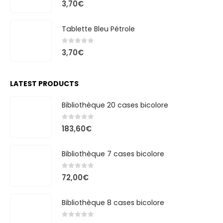
3,70
€
Tablette Bleu Pétrole
0
out of 5
3,70
€
LATEST PRODUCTS
Bibliothèque 20 cases bicolore
0
out of 5
183,60
€
Bibliothèque 7 cases bicolore
0
out of 5
72,00
€
Bibliothèque 8 cases bicolore
0
out of 5