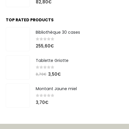
82,80
€
TOP RATED PRODUCTS
Bibliothèque 30 cases
0
out of 5
255,60
€
Tablette Griotte
0
out of 5
Le
Le
3,50
€
3,70
€
prix
prix
initial
actuel
Montant Jaune miel
était :
est :
3,70€.
3,50€.
0
out of 5
3,70
€