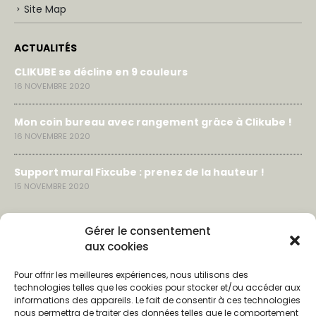
Site Map
ACTUALITÉS
CLIKUBE se décline en 9 couleurs
16 NOVEMBRE 2020
Mon coin bureau avec rangement grâce à Clikube !
16 NOVEMBRE 2020
Support mural Fixcube : prenez de la hauteur !
15 NOVEMBRE 2020
LIENS & CONTACTS
Gérer le consentement
aux cookies
Contact
Pour offrir les meilleures expériences, nous utilisons des
Partenaires
technologies telles que les cookies pour stocker et/ou accéder aux
informations des appareils. Le fait de consentir à ces technologies
nous permettra de traiter des données telles que le comportement