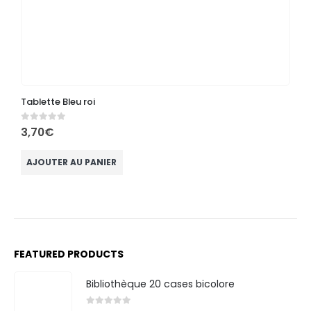
Tablette Bleu roi
M
0
out of 5
0
3,70
€
3
AJOUTER AU PANIER
FEATURED PRODUCTS
Bibliothèque 20 cases bicolore