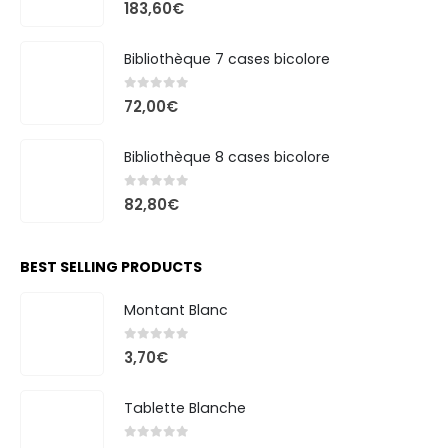
0
out of 5
183,60
€
Bibliothèque 7 cases bicolore
0
out of 5
72,00
€
Bibliothèque 8 cases bicolore
0
out of 5
82,80
€
BEST SELLING PRODUCTS
Montant Blanc
0
out of 5
3,70
€
Tablette Blanche
0
out of 5