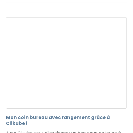
Mon coin bureau avec rangement grâce à
Clikube !
Avec Clikube vous allez donner un bon coup de jeune à