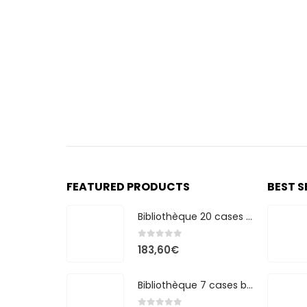
FEATURED PRODUCTS
BEST S
Bibliothèque 20 cases bicolore
0
out of 5
183,60
€
Bibliothèque 7 cases bicolore