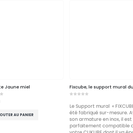
te Jaune miel
5
0
out of 5
€
Le Support mural « FIXCUBE
été fabriqué sur-mesure. 
OUTER AU PANIER
son armature en inox, il est
parfaitement compatible 
votre CLIKUBE dont il va é