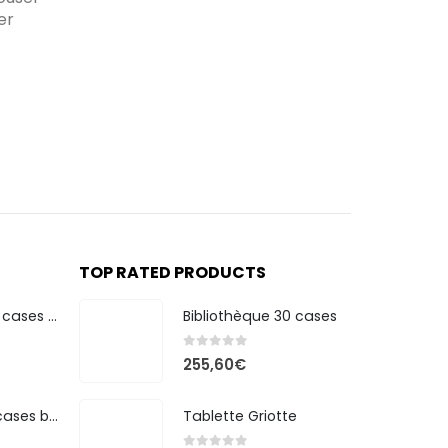
er
TOP RATED PRODUCTS
Bibliothèque 20 cases bicolore
Bibliothèque 30 cases
0
out of 5
255,60
€
Bibliothèque 7 cases bicolore
Tablette Griotte