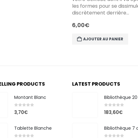
les formes pour se dissimul
discrètement derrière…
6,00
€
AJOUTER AU PANIER
ELLING PRODUCTS
LATEST PRODUCTS
Montant Blanc
0
out of 5
0
out of 5
3,70
€
183,60
€
Tablette Blanche