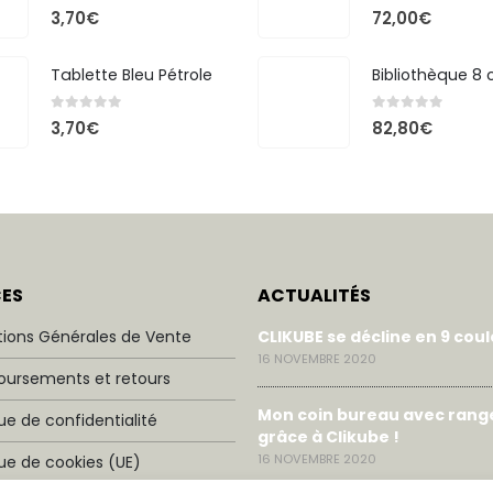
0
out of 5
0
out of 5
3,70
€
72,00
€
Tablette Bleu Pétrole
0
out of 5
0
out of 5
3,70
€
82,80
€
CES
ACTUALITÉS
tions Générales de Vente
CLIKUBE se décline en 9 cou
16 NOVEMBRE 2020
ursements et retours
Mon coin bureau avec ran
que de confidentialité
grâce à Clikube !
16 NOVEMBRE 2020
que de cookies (UE)