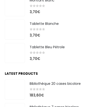
Montant Blanc
0
out of 5
3,70
€
Tablette Blanche
0
out of 5
3,70
€
Tablette Bleu Pétrole
0
out of 5
3,70
€
LATEST PRODUCTS
Bibliothèque 20 cases bicolore
0
out of 5
183,60
€