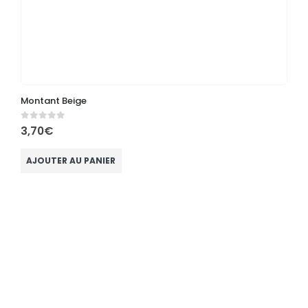
Montant Beige
T
0
out of 5
0
3,70
€
3
AJOUTER AU PANIER