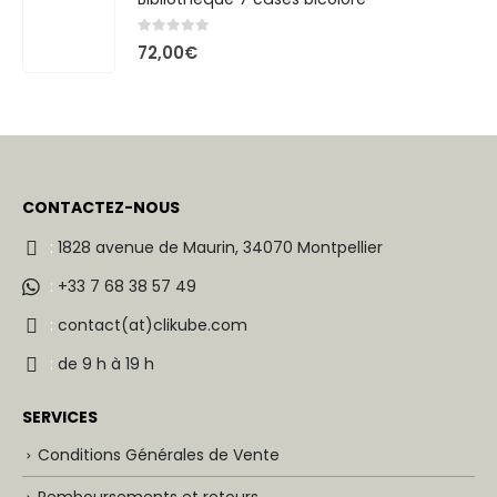
0
out of 5
72,00
€
CONTACTEZ-NOUS
:
1828 avenue de Maurin, 34070 Montpellier
:
+33 7 68 38 57 49
:
contact(at)clikube.com
:
de 9 h à 19 h
SERVICES
Conditions Générales de Vente