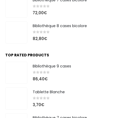
Bibliothèque 7 cases bicolore
0
out of 5
72,00
€
Bibliothèque 8 cases bicolore
0
out of 5
82,80
€
TOP RATED PRODUCTS
Bibliothèque 9 cases
0
out of 5
86,40
€
Tablette Blanche
0
out of 5
3,70
€
Bibliothèque 7 cases bicolore