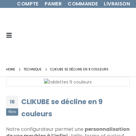
COMPTE
PANIER
COMMANDE
LIVRAISON
HOME
TECHNIQUE
CLIKUBE SE DÉCLINE EN 9 COULEURS
CLIKUBE se décline en 9
16
Nov
couleurs
Notre configurateur permet une
personnalisation
de vos meubles à l’infini
: taille, forme et surtout