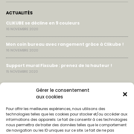
ACTUALITÉS
CLIKUBE se décline en 9 couleurs
16 NOVEMBRE 2020
Mon coin bureau avec rangement grâce à Clikube !
16 NOVEMBRE 2020
Support mural Fixcube : prenez de la hauteur !
15 NOVEMBRE 2020
LIENS & CONTACTS
Gérer le consentement
aux cookies
Contact
Pour offrir les meilleures expériences, nous utilisons des
Partenaires
technologies telles que les cookies pour stocker et/ou accéder aux
informations des appareils. Le fait de consentir à ces technologies
nous permettra de traiter des données telles que le comportement
SUIVEZ-NOUS
de navigation ou les ID uniques sur ce site. Le fait de ne pas