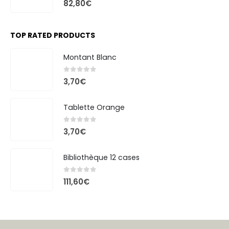
82,80
€
TOP RATED PRODUCTS
Montant Blanc
0
out of 5
3,70
€
Tablette Orange
0
out of 5
3,70
€
Bibliothèque 12 cases
0
out of 5
111,60
€