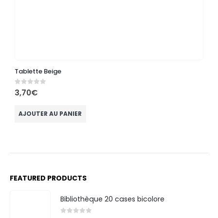
Tablette Beige
M
0
out of 5
0
3,70
€
3
AJOUTER AU PANIER
FEATURED PRODUCTS
Bibliothèque 20 cases bicolore