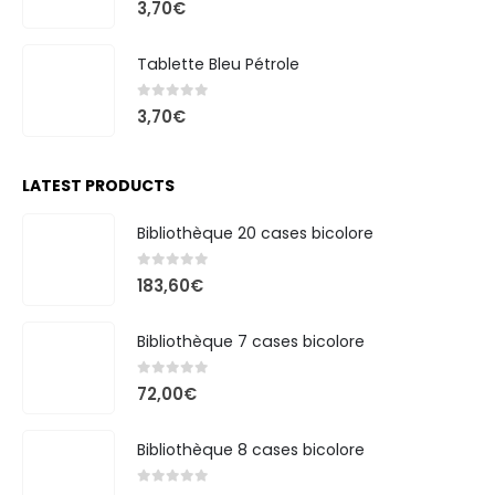
3,70
€
Tablette Bleu Pétrole
0
out of 5
3,70
€
LATEST PRODUCTS
Bibliothèque 20 cases bicolore
0
out of 5
183,60
€
Bibliothèque 7 cases bicolore
0
out of 5
72,00
€
Bibliothèque 8 cases bicolore
0
out of 5