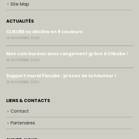
Site Map
ACTUALITÉS
CLIKUBE se décline en 9 couleurs
16 NOVEMBRE 2020
Mon coin bureau avec rangement grâce à Clikube !
16 NOVEMBRE 2020
Support mural Fixcube : prenez de la hauteur !
15 NOVEMBRE 2020
LIENS & CONTACTS
Contact
Partenaires