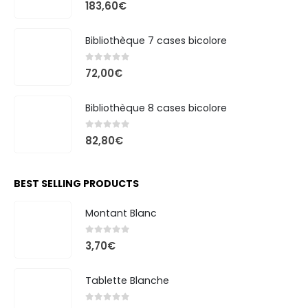
0
out of 5
183,60
€
Bibliothèque 7 cases bicolore
0
out of 5
72,00
€
Bibliothèque 8 cases bicolore
0
out of 5
82,80
€
BEST SELLING PRODUCTS
Montant Blanc
0
out of 5
3,70
€
Tablette Blanche
0
out of 5