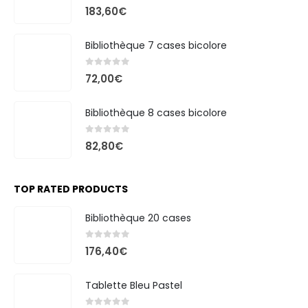
0
out of 5
183,60
€
Bibliothèque 7 cases bicolore
0
out of 5
72,00
€
Bibliothèque 8 cases bicolore
0
out of 5
82,80
€
TOP RATED PRODUCTS
Bibliothèque 20 cases
0
out of 5
176,40
€
Tablette Bleu Pastel