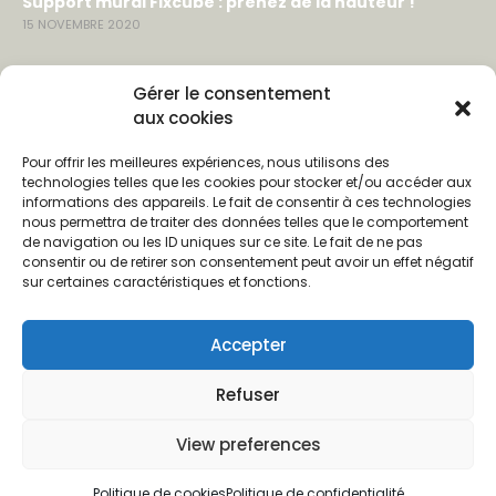
Support mural Fixcube : prenez de la hauteur !
15 NOVEMBRE 2020
LIENS & CONTACTS
Gérer le consentement
aux cookies
Contact
Pour offrir les meilleures expériences, nous utilisons des
Partenaires
technologies telles que les cookies pour stocker et/ou accéder aux
informations des appareils. Le fait de consentir à ces technologies
nous permettra de traiter des données telles que le comportement
SUIVEZ-NOUS
de navigation ou les ID uniques sur ce site. Le fait de ne pas
consentir ou de retirer son consentement peut avoir un effet négatif
Facebook
sur certaines caractéristiques et fonctions.
Pinterest
Accepter
Instagram
Refuser
View preferences
© CLIKUBE est une marque de la société Neweli.
Politique de cookies
Politique de confidentialité