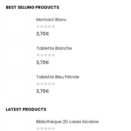
BEST SELLING PRODUCTS
Montant Blanc
0
out of 5
3,70
€
Tablette Blanche
0
out of 5
3,70
€
Tablette Bleu Pétrole
0
out of 5
3,70
€
LATEST PRODUCTS
Bibliothèque 20 cases bicolore