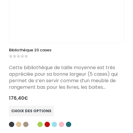
Bibliothèque 20 cases
B
0
out of 5
0
Cette bibliothèque de taille moyenne est très
C
appréciée pour sa bonne largeur (5 cases) qui
d
permet de s’en servir comme d’un meuble de
d
rangement bas pour les livres, les boites…
m
176,40
€
3
Ce produit a plusieurs variations. Les options peuvent être choisies sur la page du produit
Ce produit a plusieu
CHOIX DES OPTIONS