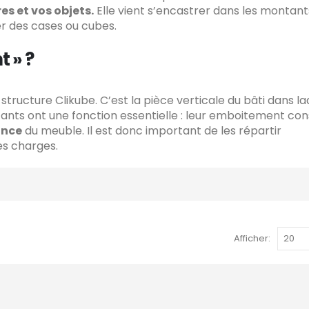
res et vos objets.
Elle vient s’encastrer dans les montant
er des cases ou cubes.
 » ?
tructure Clikube. C’est la pièce verticale du bâti dans la
ants ont une fonction essentielle : leur emboitement con
ance
du meuble. Il est donc important de les répartir
es charges.
Afficher: