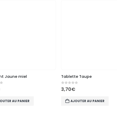
t Jaune miel
Tablette Taupe
5
0
out of 5
€
3,70
€
OUTER AU PANIER
AJOUTER AU PANIER