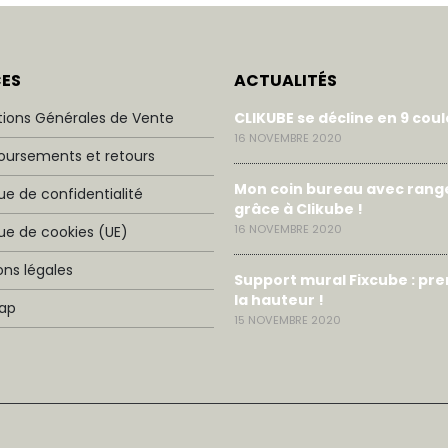
CES
ACTUALITÉS
tions Générales de Vente
CLIKUBE se décline en 9 cou
16 NOVEMBRE 2020
ursements et retours
Mon coin bureau avec ran
que de confidentialité
grâce à Clikube !
16 NOVEMBRE 2020
que de cookies (UE)
ns légales
Support mural Fixcube : pr
la hauteur !
Map
15 NOVEMBRE 2020