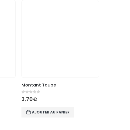
Montant Taupe
Montant Be
0
out of 5
0
out of 5
3,70
€
3,70
€
AJOUTER AU PANIER
AJOUTE