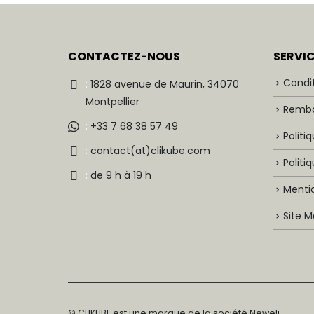
CONTACTEZ-NOUS
SERVI
Condi
:
1828 avenue de Maurin, 34070
Montpellier
Rembo
:
+33 7 68 38 57 49
Politi
:
contact(at)clikube.com
Politi
:
de 9 h à 19 h
Mentio
Site 
© CLIKUBE est une marque de la société Neweli.