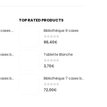
TOP RATED PRODUCTS
Bibliothèque 20 cases bicolore
Bibliothèque 9 cases
0
out of 5
86,40
€
Bibliothèque 7 cases bicolore
Tablette Blanche
0
out of 5
3,70
€
Bibliothèque 8 cases bicolore
Bibliothèque 7 cases bicolore
0
out of 5
72,00
€