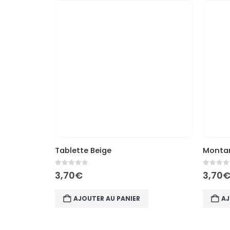
Tablette Beige
Montan
0
out of 5
0
out of 
3,70
€
3,70
AJOUTER AU PANIER
AJ