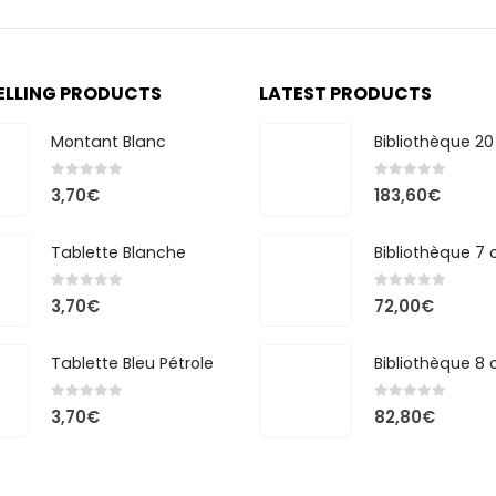
ELLING PRODUCTS
LATEST PRODUCTS
Montant Blanc
0
out of 5
0
out of 5
3,70
€
183,60
€
Tablette Blanche
0
out of 5
0
out of 5
3,70
€
72,00
€
Tablette Bleu Pétrole
0
out of 5
0
out of 5
3,70
€
82,80
€