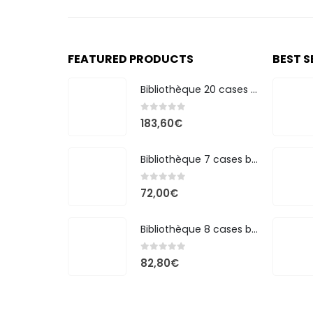
FEATURED PRODUCTS
BEST S
Bibliothèque 20 cases bicolore
0
out of 5
183,60
€
Bibliothèque 7 cases bicolore
0
out of 5
72,00
€
Bibliothèque 8 cases bicolore
0
out of 5
82,80
€