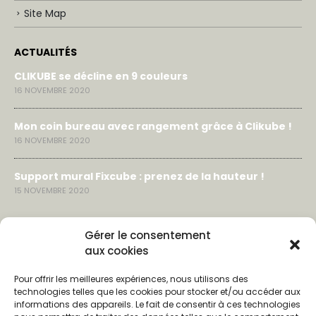
Site Map
ACTUALITÉS
CLIKUBE se décline en 9 couleurs
16 NOVEMBRE 2020
Mon coin bureau avec rangement grâce à Clikube !
16 NOVEMBRE 2020
Support mural Fixcube : prenez de la hauteur !
15 NOVEMBRE 2020
LIENS & CONTACTS
Gérer le consentement
aux cookies
Contact
Pour offrir les meilleures expériences, nous utilisons des
Partenaires
technologies telles que les cookies pour stocker et/ou accéder aux
informations des appareils. Le fait de consentir à ces technologies