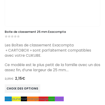
Boite de classement 25 mm Exacompta
0
out of 5
Les Boîtes de classement Exacompta
« CARTOBOX » sont parfaitement compatibles
avec votre CLIKUBE.
Ce modèle est le plus petit de la famille avec un dos
assez fin, d’une largeur de 25 mm….
Le
Le
2,15
€
2,35
€
prix
prix
Ce produit a plusieurs variations. Les options peuvent être choisies sur la page du produit
initial
actuel
était :
est :
CHOIX DES OPTIONS
2,35€.
2,15€.
bleu
jaune
noir
orange
rouge
vert
violet