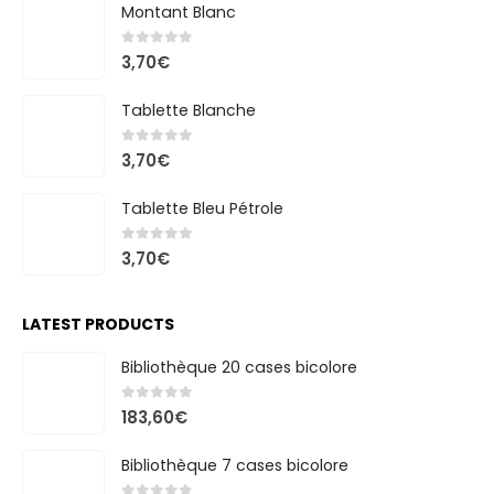
Montant Blanc
0
out of 5
3,70
€
Tablette Blanche
0
out of 5
3,70
€
Tablette Bleu Pétrole
0
out of 5
3,70
€
LATEST PRODUCTS
Bibliothèque 20 cases bicolore
0
out of 5
183,60
€
Bibliothèque 7 cases bicolore