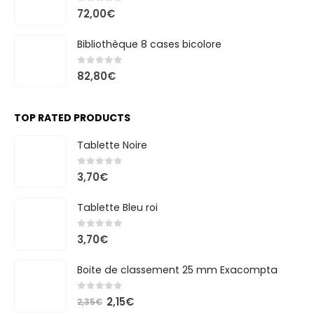
0
out of 5
72,00
€
Bibliothèque 8 cases bicolore
0
out of 5
82,80
€
TOP RATED PRODUCTS
Tablette Noire
0
out of 5
3,70
€
Tablette Bleu roi
0
out of 5
3,70
€
Boite de classement 25 mm Exacompta
0
out of 5
Le
Le
2,15
€
2,35
€