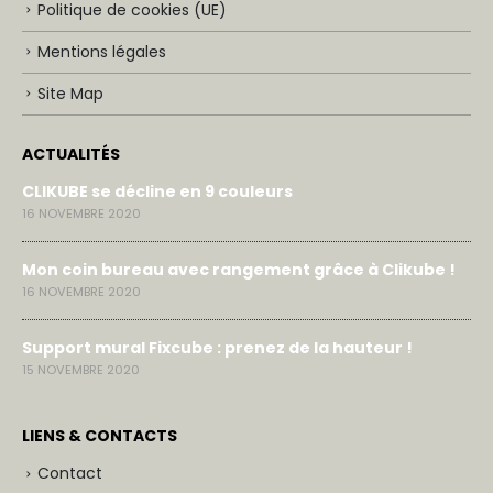
Politique de cookies (UE)
Mentions légales
Site Map
ACTUALITÉS
CLIKUBE se décline en 9 couleurs
16 NOVEMBRE 2020
Mon coin bureau avec rangement grâce à Clikube !
16 NOVEMBRE 2020
Support mural Fixcube : prenez de la hauteur !
15 NOVEMBRE 2020
LIENS & CONTACTS
Contact
Gérer le consentement