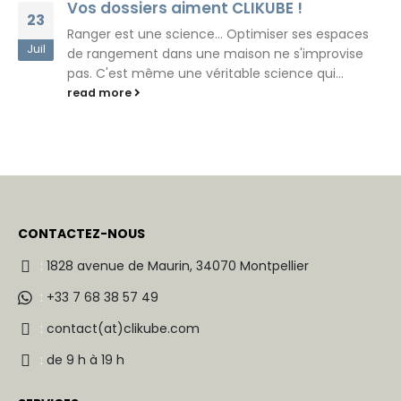
Vos dossiers aiment CLIKUBE !
23
Ranger est une science... Optimiser ses espaces
Juil
de rangement dans une maison ne s'improvise
pas. C'est même une véritable science qui...
read more
CONTACTEZ-NOUS
:
1828 avenue de Maurin, 34070 Montpellier
:
+33 7 68 38 57 49
:
contact(at)clikube.com
:
de 9 h à 19 h