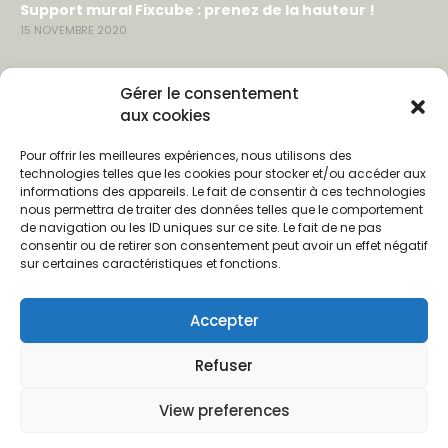
Support mural Fixcube : prenez de la hauteur !
15 NOVEMBRE 2020
LIENS & CONTACTS
Gérer le consentement
aux cookies
Contact
Pour offrir les meilleures expériences, nous utilisons des
Partenaires
technologies telles que les cookies pour stocker et/ou accéder aux
informations des appareils. Le fait de consentir à ces technologies
nous permettra de traiter des données telles que le comportement
SUIVEZ-NOUS
de navigation ou les ID uniques sur ce site. Le fait de ne pas
consentir ou de retirer son consentement peut avoir un effet négatif
Facebook
sur certaines caractéristiques et fonctions.
Pinterest
Accepter
Instagram
Refuser
View preferences
© CLIKUBE est une marque de la société Neweli.