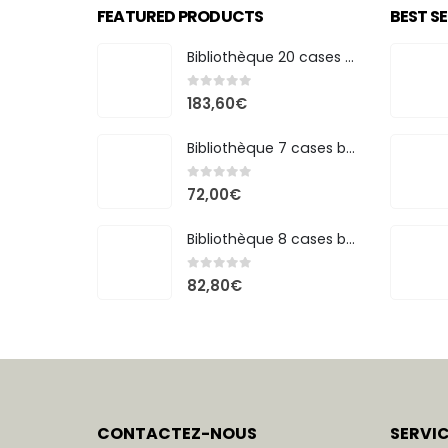
FEATURED PRODUCTS
BEST S
Bibliothèque 20 cases bicolore
0
out of 5
183,60
€
Bibliothèque 7 cases bicolore
0
out of 5
72,00
€
Bibliothèque 8 cases bicolore
0
out of 5
82,80
€
CONTACTEZ-NOUS
SERVI