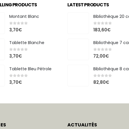
ELLING PRODUCTS
LATEST PRODUCTS
Montant Blanc
0
out of 5
0
out of 5
3,70
€
183,60
€
Tablette Blanche
0
out of 5
0
out of 5
3,70
€
72,00
€
Tablette Bleu Pétrole
0
out of 5
0
out of 5
3,70
€
82,80
€
CES
ACTUALITÉS