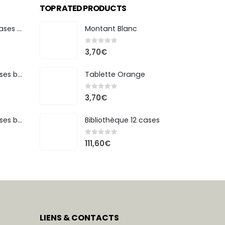
TOP RATED PRODUCTS
Bibliothèque 20 cases bicolore
Montant Blanc
0
out of 5
3,70
€
Bibliothèque 7 cases bicolore
Tablette Orange
0
out of 5
3,70
€
Bibliothèque 8 cases bicolore
Bibliothèque 12 cases
0
out of 5
111,60
€
LIENS & CONTACTS